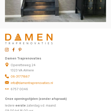
Damen Traprenovaties
Operetteweg 24
1323 VA Almere
06-31771667
info@damentraprenovaties.nl
6757 0046
Onze openingstijden (zonder afspraak)
Iedere
eerste
zaterdag v.d. maand:
09.00 tot 16.00 uur