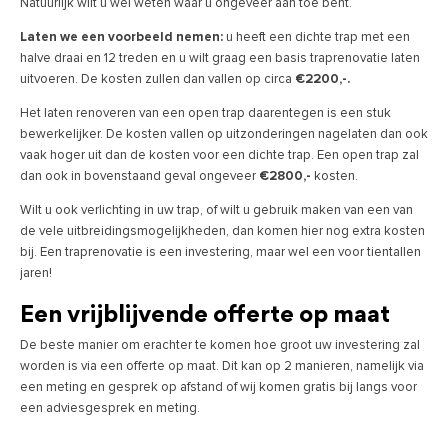
Natuurlijk wilt u wel weten waar u ongeveer aan toe bent.
Laten we een voorbeeld nemen:
u heeft een dichte trap met een
halve draai en 12 treden en u wilt graag een basis traprenovatie laten
uitvoeren. De kosten zullen dan vallen op circa
€2200,-.
Het laten renoveren van een open trap daarentegen is een stuk
bewerkelijker. De kosten vallen op uitzonderingen nagelaten dan ook
vaak hoger uit dan de kosten voor een dichte trap. Een open trap zal
dan ook in bovenstaand geval ongeveer
€2800,-
kosten.
Wilt u ook verlichting in uw trap, of wilt u gebruik maken van een van
de vele uitbreidingsmogelijkheden, dan komen hier nog extra kosten
bij. Een traprenovatie is een investering, maar wel een voor tientallen
jaren!
Een vrijblijvende offerte op maat
De beste manier om erachter te komen hoe groot uw investering zal
worden is via een offerte op maat. Dit kan op 2 manieren, namelijk via
een meting en gesprek op afstand of wij komen gratis bij langs voor
een adviesgesprek en meting.