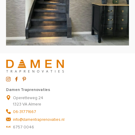
Damen Traprenovaties
Operetteweg 24
1323 VA Almere
06-31771667
info@damentraprenovaties.nl
6757 0046