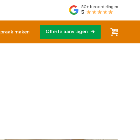
80+
beoordelingen
5
Offerte aanvragen
spraak maken