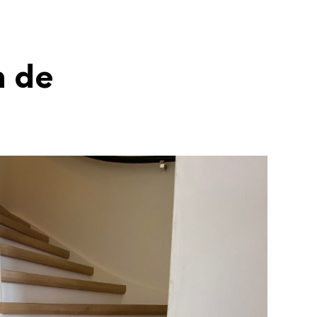
n de
n