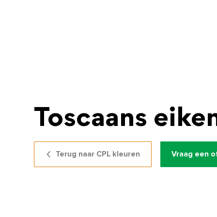
Toscaans eike
Terug naar CPL kleuren
Vraag een o