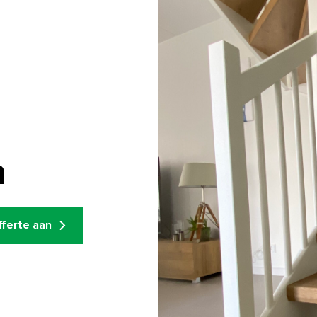
n
fferte aan