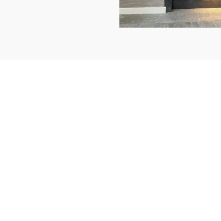
Onze openingstijden (zonder
Traprenovat
afspraak)
Wat kost ee
Open trapr
Iedere
eerste
zaterdag v.d. maand:
Dichte trap
09.00 tot 16.00 uur
Trapverlicht
es.nl
Offerte aa
Liever een andere tijd langskomen?
Afspraak m
Maak eenvoudig een
afspraak
.