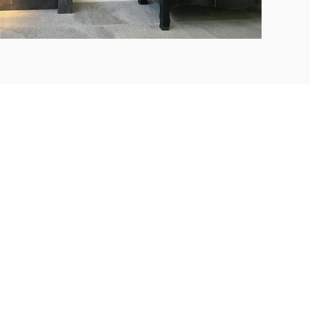
ie
Onze projecten
n traprenovatie?
Werkwijze
enovatie
Contact
renovatie
ing
nvragen
aken
Algemene voorwaarden
Privacy Statement