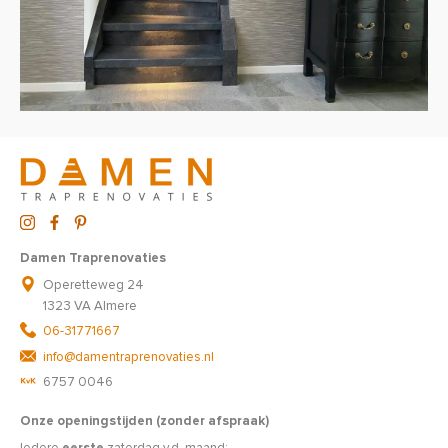
Damen Traprenovaties
Operetteweg 24
1323 VA Almere
06-31771667
info@damentraprenovaties.nl
6757 0046
Onze openingstijden (zonder afspraak)