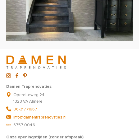
Damen Traprenovaties
Operetteweg 24
1323 VA Almere
06-31771667
info@damentraprenovaties.nl
6757 0046
Onze openingstijden (zonder afspraak)