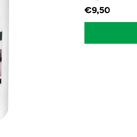
€
9,50